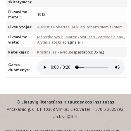
skirstymas):
Fiksavimo
1912
metai:
Fiksuotojas:
Aukustis Robertas (Aukusti Robert) Niemis (Niemi)
Fiksavimo
Marcinkonys k., Marcinkonių sen., Varėnos r. sav.,
vieta:
Alytaus apskr.
(originale: )
Pateikėjai:
Kristina Jasikevičiūtė
(pastabos: 35 m.)
Garso
duomenys:
© Lietuvių literatūros ir tautosakos institutas
Antakalnio g. 6, LT-10308 Vilnius, Lietuva tel.: +370 5 2625892,
archive@llti.lt