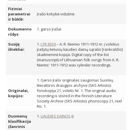
Fiziniai
parametrai
Įrašo kokybė vidutinė.
ir būklė:
Dokumento
1. garso įrašai
rūšys:
Susiję
1.
LTR 8359
– A. R. Niemio 1911-1912 m. į volelius
ištekliai:
įrašytų lietuvių liaudies dainų sąrašo [rankraščio]
skaitmeninė kopija. Digital copy of the list
(manuscript) of Lithuanian folk songs from A. R.
Niemis' 1911-1912 wax cylinder recordings.
1. Garso įrašo originalas saugomas Suomių
literatūros draugijos archyve (SKS Arkisto):
Originalai,
fonokopija 21, volelis Nr. 1. The original audio
kopijos:
recording is stored in the Finnish Literature
Society Archive (SKS Arkisto): phonocopy 21, reel
No. 1.
Duomenų
1.
LIAUDIES DAINOS
()
klasifikacija
(žanrinis