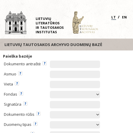
/
LT
EN
LIETUVIŲ
LITERATŪROS
IR TAUTOSAKOS
INSTITUTAS
LIETUVIŲ TAUTOSAKOS ARCHYVO DUOMENŲ BAZĖ
Paieška bazėje
Dokumento antraštė
Asmuo
Vieta
Fondas
Signatūra
Dokumento rūšis
Duomenų tipas