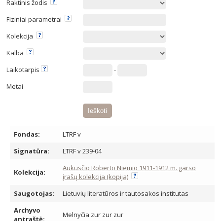
Raktinis žodis
Fiziniai parametrai
Kolekcija
Kalba
Laikotarpis
-
Metai
Fondas:
LTRF v
Signatūra:
LTRF v 239-04
Aukusčio Roberto Niemio 1911-1912 m. garso
Kolekcija:
įrašų kolekcija (kopija)
Saugotojas:
Lietuvių literatūros ir tautosakos institutas
Archyvo
Melnyčia zur zur zur
antraštė: