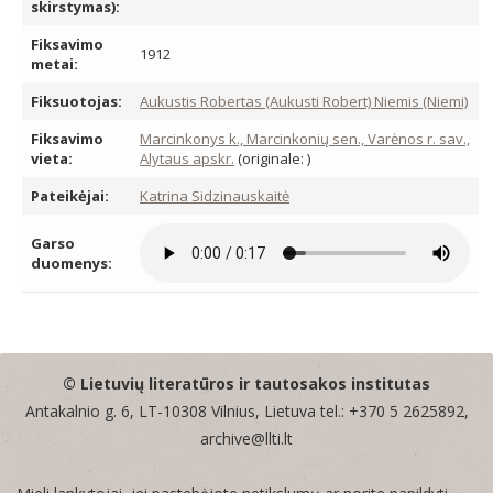
skirstymas):
Fiksavimo
1912
metai:
Fiksuotojas:
Aukustis Robertas (Aukusti Robert) Niemis (Niemi)
Fiksavimo
Marcinkonys k., Marcinkonių sen., Varėnos r. sav.,
vieta:
Alytaus apskr.
(originale: )
Pateikėjai:
Katrina Sidzinauskaitė
Garso
duomenys:
© Lietuvių literatūros ir tautosakos institutas
Antakalnio g. 6, LT-10308 Vilnius, Lietuva tel.: +370 5 2625892,
archive@llti.lt