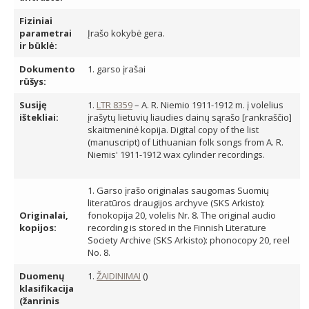
Fiziniai
parametrai
Įrašo kokybė gera.
ir būklė:
Dokumento
1. garso įrašai
rūšys:
Susiję
1.
LTR 8359
– A. R. Niemio 1911-1912 m. į volelius
ištekliai:
įrašytų lietuvių liaudies dainų sąrašo [rankraščio]
skaitmeninė kopija. Digital copy of the list
(manuscript) of Lithuanian folk songs from A. R.
Niemis' 1911-1912 wax cylinder recordings.
1. Garso įrašo originalas saugomas Suomių
literatūros draugijos archyve (SKS Arkisto):
Originalai,
fonokopija 20, volelis Nr. 8. The original audio
kopijos:
recording is stored in the Finnish Literature
Society Archive (SKS Arkisto): phonocopy 20, reel
No. 8.
Duomenų
1.
ŽAIDINIMAI
()
klasifikacija
(žanrinis