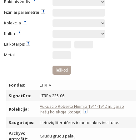
Raktinis žodis
Fiziniai parametrai
Kolekcija
Kalba
Laikotarpis
-
Metai
Fondas:
LTRF v
Signatūra:
LTRF v 235-06
Aukusčio Roberto Niemio 1911-1912 m. garso
Kolekcija:
įrašų kolekcija (kopija)
Saugotojas:
Lietuvių literatūros ir tautosakos institutas
Archyvo
Grūdu grūdu pelałį
antraštė: