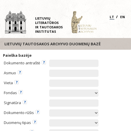
/
LT
EN
LIETUVIŲ
LITERATŪROS
IR TAUTOSAKOS
INSTITUTAS
LIETUVIŲ TAUTOSAKOS ARCHYVO DUOMENŲ BAZĖ
Paieška bazėje
Dokumento antraštė
Asmuo
Vieta
Fondas
Signatūra
Dokumento rūšis
Duomenų tipas