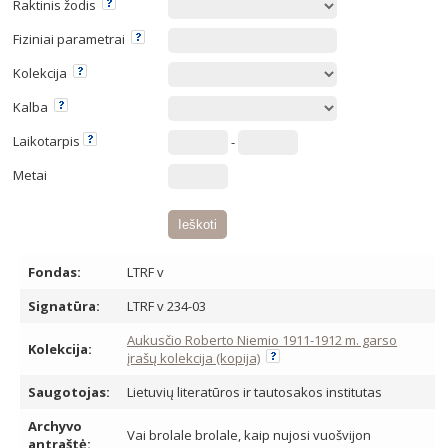
Raktinis žodis
Fiziniai parametrai
Kolekcija
Kalba
Laikotarpis
-
Metai
Fondas:
LTRF v
Signatūra:
LTRF v 234-03
Aukusčio Roberto Niemio 1911-1912 m. garso
Kolekcija:
įrašų kolekcija (kopija)
Saugotojas:
Lietuvių literatūros ir tautosakos institutas
Archyvo
Vai brolale brolale, kaip nujosi vuošvijon
antraštė: