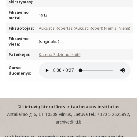
skirstymas):
Fiksavimo
1912
metai:
Fiksuotojas:
Aukustis Robertas (Aukusti Robert) Niemis (Niemi)
Fiksavimo
(originale: )
vieta:
Pateikėjai:
Katrina Sidzinauskaitė
Garso
duomenys:
© Lietuvių literatūros ir tautosakos institutas
Antakalnio g. 6, LT-10308 Vilnius, Lietuva tel.: +370 5 2625892,
archive@llti.lt