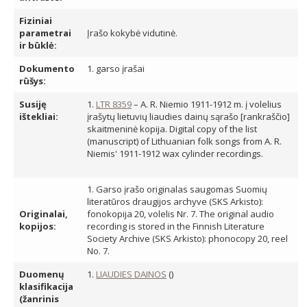
Fiziniai
parametrai
Įrašo kokybė vidutinė.
ir būklė:
Dokumento
1. garso įrašai
rūšys:
Susiję
1.
LTR 8359
– A. R. Niemio 1911-1912 m. į volelius
ištekliai:
įrašytų lietuvių liaudies dainų sąrašo [rankraščio]
skaitmeninė kopija. Digital copy of the list
(manuscript) of Lithuanian folk songs from A. R.
Niemis' 1911-1912 wax cylinder recordings.
1. Garso įrašo originalas saugomas Suomių
literatūros draugijos archyve (SKS Arkisto):
Originalai,
fonokopija 20, volelis Nr. 7. The original audio
kopijos:
recording is stored in the Finnish Literature
Society Archive (SKS Arkisto): phonocopy 20, reel
No. 7.
Duomenų
1.
LIAUDIES DAINOS
()
klasifikacija
(žanrinis