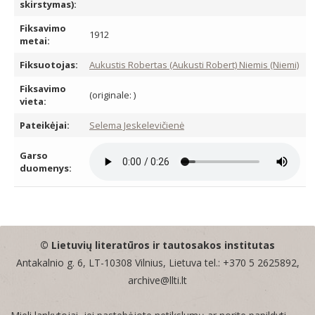
skirstymas):
Fiksavimo
1912
metai:
Fiksuotojas:
Aukustis Robertas (Aukusti Robert) Niemis (Niemi)
Fiksavimo
(originale: )
vieta:
Pateikėjai:
Selema Jeskelevičienė
Garso
duomenys:
© Lietuvių literatūros ir tautosakos institutas
Antakalnio g. 6, LT-10308 Vilnius, Lietuva tel.: +370 5 2625892,
archive@llti.lt