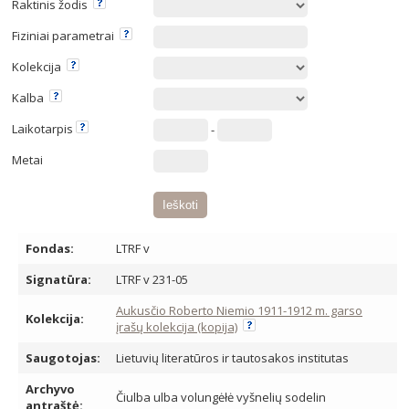
Raktinis žodis
Fiziniai parametrai
Kolekcija
Kalba
Laikotarpis
-
Metai
Fondas:
LTRF v
Signatūra:
LTRF v 231-05
Aukusčio Roberto Niemio 1911-1912 m. garso
Kolekcija:
įrašų kolekcija (kopija)
Saugotojas:
Lietuvių literatūros ir tautosakos institutas
Archyvo
Čiulba ulba volungėłė vyšnelių sodelin
antraštė: