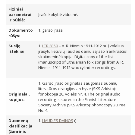
Fiziniai
parametrai
Įrašo kokybė vidutinė.
ir būklė:
Dokumento
1. garso įrašai
rūšys:
Susiję
1.
LTR 8359
– A. R. Niemio 1911-1912 m. į volelius
ištekliai:
įrašytų lietuvių liaudies dainų sąrašo [rankraščio]
skaitmeninė kopija. Digital copy of the list
(manuscript) of Lithuanian folk songs from A. R.
Niemis' 1911-1912 wax cylinder recordings.
1. Garso įrašo originalas saugomas Suomių
literatūros draugijos archyve (SKS Arkisto):
Originalai,
fonokopija 20, volelis Nr. 4. The original audio
kopijos:
recording is stored in the Finnish Literature
Society Archive (SKS Arkisto): phonocopy 20, reel
No. 4.
Duomenų
1.
LIAUDIES DAINOS
()
klasifikacija
(žanrinis