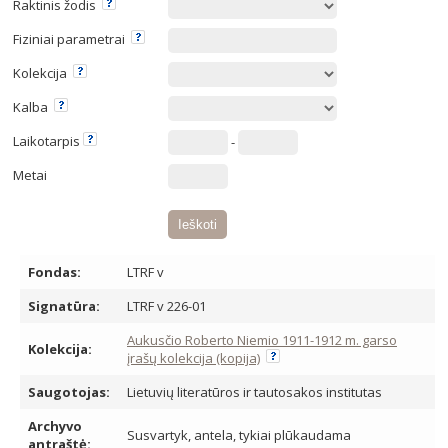
Raktinis žodis
Fiziniai parametrai
Kolekcija
Kalba
Laikotarpis
-
Metai
Fondas:
LTRF v
Signatūra:
LTRF v 226-01
Aukusčio Roberto Niemio 1911-1912 m. garso
Kolekcija:
įrašų kolekcija (kopija)
Saugotojas:
Lietuvių literatūros ir tautosakos institutas
Archyvo
Susvartyk, antela, tykiai plūkaudama
antraštė: