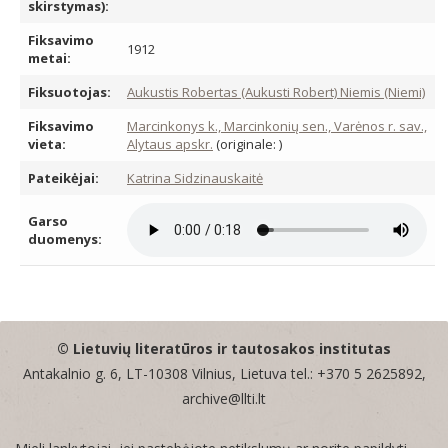
skirstymas):
Fiksavimo
1912
metai:
Fiksuotojas:
Aukustis Robertas (Aukusti Robert) Niemis (Niemi)
Fiksavimo
Marcinkonys k., Marcinkonių sen., Varėnos r. sav.,
vieta:
Alytaus apskr.
(originale: )
Pateikėjai:
Katrina Sidzinauskaitė
Garso
duomenys:
© Lietuvių literatūros ir tautosakos institutas
Antakalnio g. 6, LT-10308 Vilnius, Lietuva tel.: +370 5 2625892,
archive@llti.lt