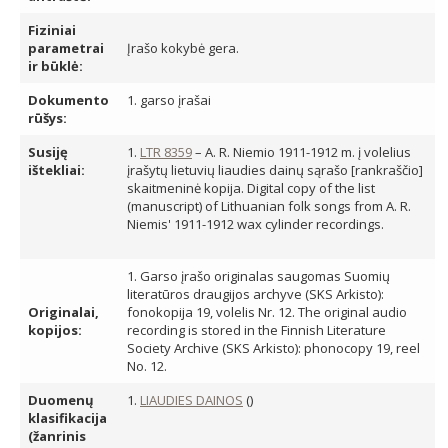
Fiziniai
parametrai
Įrašo kokybė gera.
ir būklė:
Dokumento
1. garso įrašai
rūšys:
Susiję
1.
LTR 8359
– A. R. Niemio 1911-1912 m. į volelius
ištekliai:
įrašytų lietuvių liaudies dainų sąrašo [rankraščio]
skaitmeninė kopija. Digital copy of the list
(manuscript) of Lithuanian folk songs from A. R.
Niemis' 1911-1912 wax cylinder recordings.
1. Garso įrašo originalas saugomas Suomių
literatūros draugijos archyve (SKS Arkisto):
Originalai,
fonokopija 19, volelis Nr. 12. The original audio
kopijos:
recording is stored in the Finnish Literature
Society Archive (SKS Arkisto): phonocopy 19, reel
No. 12.
Duomenų
1.
LIAUDIES DAINOS
()
klasifikacija
(žanrinis