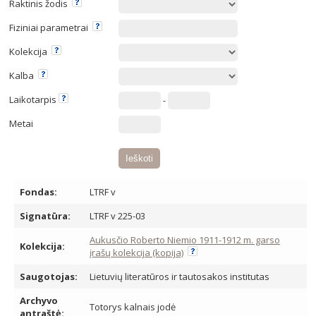
Raktinis žodis
Fiziniai parametrai
Kolekcija
Kalba
Laikotarpis
-
Metai
Fondas:
LTRF v
Signatūra:
LTRF v 225-03
Aukusčio Roberto Niemio 1911-1912 m. garso
Kolekcija:
įrašų kolekcija (kopija)
Saugotojas:
Lietuvių literatūros ir tautosakos institutas
Archyvo
Totorys kalnais jodė
antraštė: