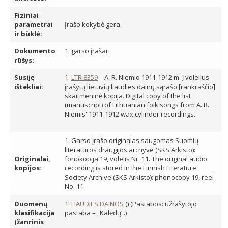
Fiziniai
parametrai
Įrašo kokybė gera.
ir būklė:
Dokumento
1. garso įrašai
rūšys:
Susiję
1.
LTR 8359
– A. R. Niemio 1911-1912 m. į volelius
ištekliai:
įrašytų lietuvių liaudies dainų sąrašo [rankraščio]
skaitmeninė kopija. Digital copy of the list
(manuscript) of Lithuanian folk songs from A. R.
Niemis' 1911-1912 wax cylinder recordings.
1. Garso įrašo originalas saugomas Suomių
literatūros draugijos archyve (SKS Arkisto):
Originalai,
fonokopija 19, volelis Nr. 11. The original audio
kopijos:
recording is stored in the Finnish Literature
Society Archive (SKS Arkisto): phonocopy 19, reel
No. 11.
Duomenų
1.
LIAUDIES DAINOS
() (Pastabos: užrašytojo
klasifikacija
pastaba – „Kalėdų“.)
(žanrinis