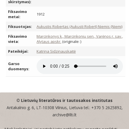
skirstymas):
Fiksavimo
1912
metai:
Fiksuotojas:
Aukustis Robertas (Aukusti Robert) Niemis (Niemi)
Fiksavimo
Marcinkonys k., Marcinkonių sen., Varėnos r. sav.,
vieta:
Alytaus apskr.
(originale: )
Pateikėjai:
Katrina Sidzinauskaitė
Garso
duomenys:
© Lietuvių literatūros ir tautosakos institutas
Antakalnio g. 6, LT-10308 Vilnius, Lietuva tel.: +370 5 2625892,
archive@llti.lt