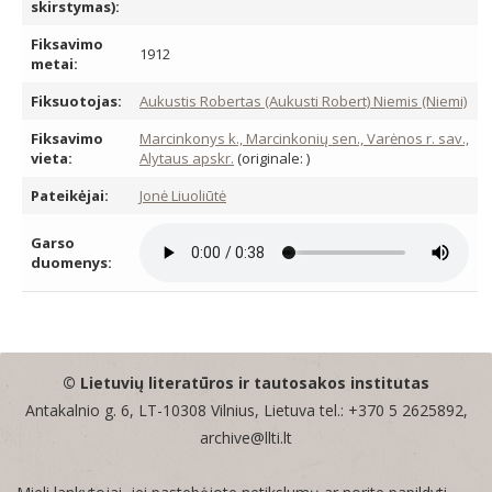
skirstymas):
Fiksavimo
1912
metai:
Fiksuotojas:
Aukustis Robertas (Aukusti Robert) Niemis (Niemi)
Fiksavimo
Marcinkonys k., Marcinkonių sen., Varėnos r. sav.,
vieta:
Alytaus apskr.
(originale: )
Pateikėjai:
Jonė Liuoliūtė
Garso
duomenys:
© Lietuvių literatūros ir tautosakos institutas
Antakalnio g. 6, LT-10308 Vilnius, Lietuva tel.: +370 5 2625892,
archive@llti.lt