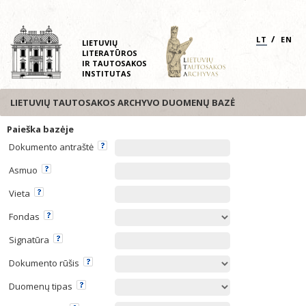
/
LT
EN
LIETUVIŲ
LITERATŪROS
IR TAUTOSAKOS
INSTITUTAS
LIETUVIŲ TAUTOSAKOS ARCHYVO DUOMENŲ BAZĖ
Paieška bazėje
Dokumento antraštė
Asmuo
Vieta
Fondas
Signatūra
Dokumento rūšis
Duomenų tipas