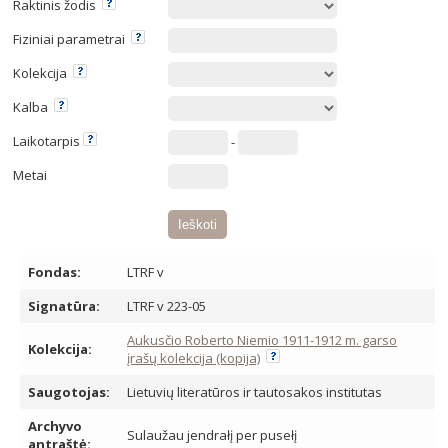
Raktinis žodis
Fiziniai parametrai
Kolekcija
Kalba
Laikotarpis
-
Metai
Fondas:
LTRF v
Signatūra:
LTRF v 223-05
Aukusčio Roberto Niemio 1911-1912 m. garso
Kolekcija:
įrašų kolekcija (kopija)
Saugotojas:
Lietuvių literatūros ir tautosakos institutas
Archyvo
Sulaužau jendrałį per pusełį
antraštė: