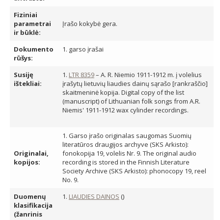
Fiziniai
parametrai
Įrašo kokybė gera.
ir būklė:
Dokumento
1. garso įrašai
rūšys:
Susiję
1.
LTR 8359
– A. R. Niemio 1911-1912 m. į volelius
ištekliai:
įrašytų lietuvių liaudies dainų sąrašo [rankraščio]
skaitmeninė kopija. Digital copy of the list
(manuscript) of Lithuanian folk songs from A.R.
Niemis' 1911-1912 wax cylinder recordings.
1. Garso įrašo originalas saugomas Suomių
literatūros draugijos archyve (SKS Arkisto):
Originalai,
fonokopija 19, volelis Nr. 9. The original audio
kopijos:
recording is stored in the Finnish Literature
Society Archive (SKS Arkisto): phonocopy 19, reel
No. 9.
Duomenų
1.
LIAUDIES DAINOS
()
klasifikacija
(žanrinis