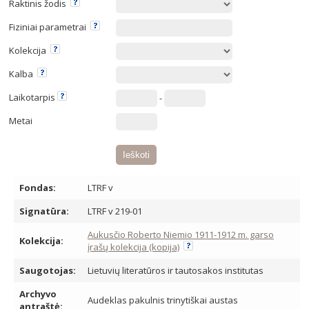
Raktinis žodis
Fiziniai parametrai
Kolekcija
Kalba
Laikotarpis
-
Metai
Fondas:
LTRF v
Signatūra:
LTRF v 219-01
Aukusčio Roberto Niemio 1911-1912 m. garso
Kolekcija:
įrašų kolekcija (kopija)
Saugotojas:
Lietuvių literatūros ir tautosakos institutas
Archyvo
Audeklas pakulnis trinytiškai austas
antraštė: