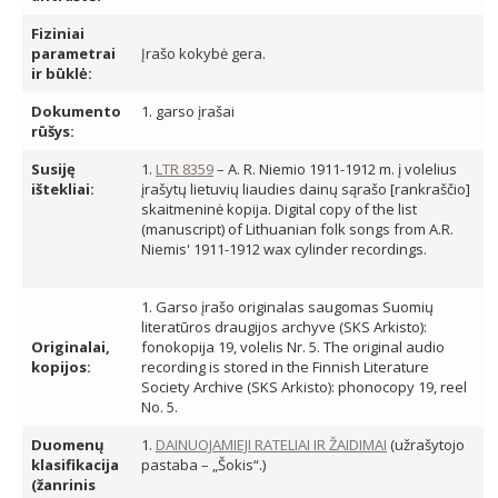
Fiziniai
parametrai
Įrašo kokybė gera.
ir būklė:
Dokumento
1. garso įrašai
rūšys:
Susiję
1.
LTR 8359
– A. R. Niemio 1911-1912 m. į volelius
ištekliai:
įrašytų lietuvių liaudies dainų sąrašo [rankraščio]
skaitmeninė kopija. Digital copy of the list
(manuscript) of Lithuanian folk songs from A.R.
Niemis' 1911-1912 wax cylinder recordings.
1. Garso įrašo originalas saugomas Suomių
literatūros draugijos archyve (SKS Arkisto):
Originalai,
fonokopija 19, volelis Nr. 5. The original audio
kopijos:
recording is stored in the Finnish Literature
Society Archive (SKS Arkisto): phonocopy 19, reel
No. 5.
Duomenų
1.
DAINUOJAMIEJI RATELIAI IR ŽAIDIMAI
(užrašytojo
klasifikacija
pastaba – „Šokis“.)
(žanrinis