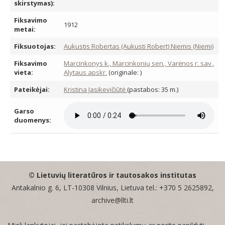
skirstymas):
Fiksavimo
1912
metai:
Fiksuotojas:
Aukustis Robertas (Aukusti Robert) Niemis (Niemi)
Fiksavimo
Marcinkonys k., Marcinkonių sen., Varėnos r. sav.,
vieta:
Alytaus apskr.
(originale: )
Pateikėjai:
Kristina Jasikevičiūtė
(pastabos: 35 m.)
Garso
duomenys:
© Lietuvių literatūros ir tautosakos institutas
Antakalnio g. 6, LT-10308 Vilnius, Lietuva tel.: +370 5 2625892,
archive@llti.lt