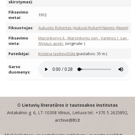
skirstymas):
Fiksavimo
1912
metai:
Fiksuotojas:
Aukustis Robertas (Aukusti Robert) Niemis (Niemi)
Fiksavimo
Marcinkonys k., Marcinkonių sen., Varėnos r. sav.,
vieta:
Alytaus apskr.
(originale: )
Pateikėjai:
Kristina Jasikevičiūtė
(pastabos: 35 m.)
Garso
duomenys:
© Lietuvių literatūros ir tautosakos institutas
Antakalnio g. 6, LT-10308 Vilnius, Lietuva tel.: +370 5 2625892,
archive@llti.lt