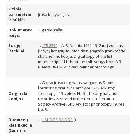
Fiziniai
parametrai
Įrašo kokybė gera.
ir būklė:
Dokumento
1. garso įrašai
rūšys:
Susiję
1.
LTR 8359
– A. R. Niemio 1911-1912 m. į volelius
ištekliai:
įrašytų lietuvių liaudies dainų sąrašo [rankraščio]
skaitmeninė kopija. Digital copy of the list
(manuscript) of Lithuanian folk songs from A.R.
Niemis' 1911-1912 wax cylinder recordings.
1. Garso įrašo originalas saugomas Suomių
literatūros draugijos archyve (SKS Arkisto):
Originalai,
fonokopija 19, volelis Nr. 3. The original audio
kopijos:
recording is stored in the Finnish Literature
Society Archive (SKS Arkisto): phonocopy 19, reel
No. 3.
Duomenų
1.
LIAUDIES DAINOS
()
klasifikacija
(žanrinis