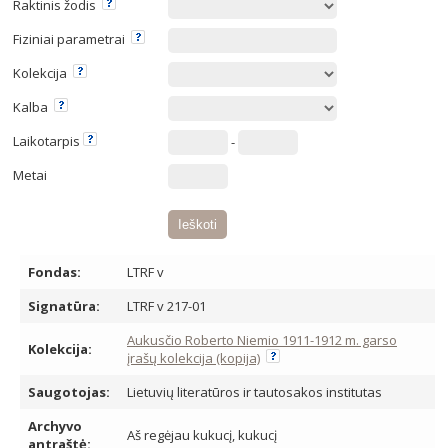
Raktinis žodis
Fiziniai parametrai
Kolekcija
Kalba
Laikotarpis
-
Metai
Fondas:
LTRF v
Signatūra:
LTRF v 217-01
Aukusčio Roberto Niemio 1911-1912 m. garso
Kolekcija:
įrašų kolekcija (kopija)
Saugotojas:
Lietuvių literatūros ir tautosakos institutas
Archyvo
Aš regėjau kukucį, kukucį
antraštė: