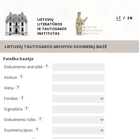
/
LT
EN
LIETUVIŲ
LITERATŪROS
IR TAUTOSAKOS
INSTITUTAS
LIETUVIŲ TAUTOSAKOS ARCHYVO DUOMENŲ BAZĖ
Paieška bazėje
Dokumento antraštė
Asmuo
Vieta
Fondas
Signatūra
Dokumento rūšis
Duomenų tipas