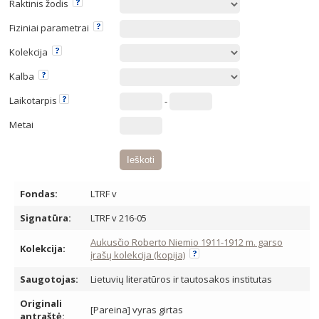
Raktinis žodis
Fiziniai parametrai
Kolekcija
Kalba
Laikotarpis
-
Metai
Fondas:
LTRF v
Signatūra:
LTRF v 216-05
Aukusčio Roberto Niemio 1911-1912 m. garso
Kolekcija:
įrašų kolekcija (kopija)
Saugotojas:
Lietuvių literatūros ir tautosakos institutas
Originali
[Pareina] vyras girtas
antraštė: