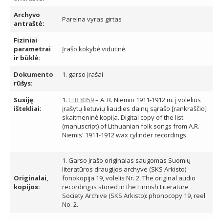
Archyvo
Pareina vyras girtas
antraštė:
Fiziniai
parametrai
Įrašo kokybė vidutinė.
ir būklė:
Dokumento
1. garso įrašai
rūšys:
Susiję
1.
LTR 8359
– A. R. Niemio 1911-1912 m. į volelius
ištekliai:
įrašytų lietuvių liaudies dainų sąrašo [rankraščio]
skaitmeninė kopija. Digital copy of the list
(manuscript) of Lithuanian folk songs from A.R.
Niemis' 1911-1912 wax cylinder recordings.
1. Garso įrašo originalas saugomas Suomių
literatūros draugijos archyve (SKS Arkisto):
Originalai,
fonokopija 19, volelis Nr. 2. The original audio
kopijos:
recording is stored in the Finnish Literature
Society Archive (SKS Arkisto): phonocopy 19, reel
No. 2.