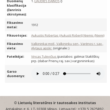
Duomenų
1.
LIAUDIES DAINOS
()
klasifikacija
(žanrinis
skirstymas):
Fiksavimo
1912
metai:
Fiksuotojas:
Aukustis Robertas (Aukusti Robert) Niemis (Niemi)
Fiksavimo
Valkininkai mstl., Valkininkų sen., Varėnos r. sav.,
vieta:
Alytaus apskr.
(originale: )
Pateikėjai:
Vincas Tulevičius
(pastabos: galimai Stakliškių
prp. (dabar Prienų raj. sav.) vargonininkas)
Garso
duomenys:
© Lietuvių literatūros ir tautosakos institutas
Antakalnio g. 6, LT-10308 Vilnius, Lietuva tel.: +370 5 2625892,