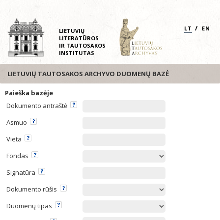
/
LT
EN
LIETUVIŲ
LITERATŪROS
IR TAUTOSAKOS
INSTITUTAS
LIETUVIŲ TAUTOSAKOS ARCHYVO DUOMENŲ BAZĖ
Paieška bazėje
Dokumento antraštė
Asmuo
Vieta
Fondas
Signatūra
Dokumento rūšis
Duomenų tipas