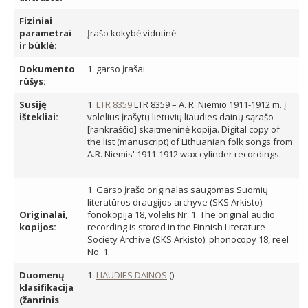
Fiziniai
parametrai
Įrašo kokybė vidutinė.
ir būklė:
Dokumento
1. garso įrašai
rūšys:
Susiję
1.
LTR 8359
LTR 8359 – A. R. Niemio 1911-1912 m. į
ištekliai:
volelius įrašytų lietuvių liaudies dainų sąrašo
[rankraščio] skaitmeninė kopija. Digital copy of
the list (manuscript) of Lithuanian folk songs from
A.R. Niemis' 1911-1912 wax cylinder recordings.
1. Garso įrašo originalas saugomas Suomių
literatūros draugijos archyve (SKS Arkisto):
Originalai,
fonokopija 18, volelis Nr. 1. The original audio
kopijos:
recording is stored in the Finnish Literature
Society Archive (SKS Arkisto): phonocopy 18, reel
No. 1.
Duomenų
1.
LIAUDIES DAINOS
()
klasifikacija
(žanrinis