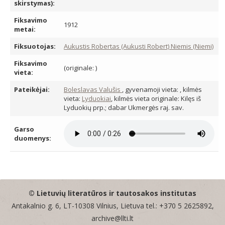
skirstymas):
Fiksavimo
1912
metai:
Fiksuotojas:
Aukustis Robertas (Aukusti Robert) Niemis (Niemi)
Fiksavimo
(originale: )
vieta:
Pateikėjai:
Boleslavas Valušis
, gyvenamoji vieta:
, kilmės
vieta:
Lyduokiai
, kilmės vieta originale: Kilęs iš
Lyduokių prp.; dabar Ukmergės raj. sav.
Garso
duomenys:
© Lietuvių literatūros ir tautosakos institutas
Antakalnio g. 6, LT-10308 Vilnius, Lietuva tel.: +370 5 2625892,
archive@llti.lt