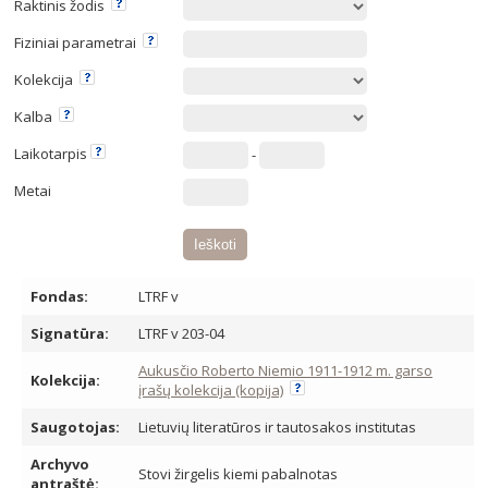
Raktinis žodis
Fiziniai parametrai
Kolekcija
Kalba
Laikotarpis
-
Metai
Fondas:
LTRF v
Signatūra:
LTRF v 203-04
Aukusčio Roberto Niemio 1911-1912 m. garso
Kolekcija:
įrašų kolekcija (kopija)
Saugotojas:
Lietuvių literatūros ir tautosakos institutas
Archyvo
Stovi žirgelis kiemi pabalnotas
antraštė: