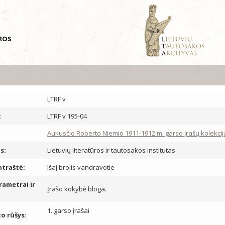
ŪROS
LTRF v
:
LTRF v 195-04
Aukusčio Roberto Niemio 1911-1912 m. garso įrašų kolekcija
s:
Lietuvių literatūros ir tautosakos institutas
ntraštė:
Išaj brolis vandravotie
rametrai ir
Įrašo kokybė bloga.
1. garso įrašai
 rūšys: