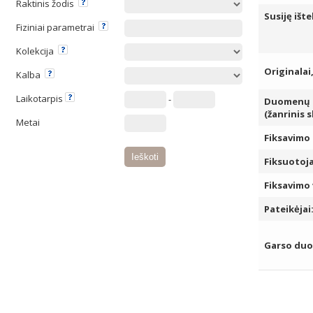
Raktinis žodis
Susiję ište
Fiziniai parametrai
Kolekcija
Originalai
Kalba
Laikotarpis
-
Duomenų k
(žanrinis 
Metai
Fiksavimo 
Fiksuotoja
Fiksavimo 
Pateikėjai
Garso du