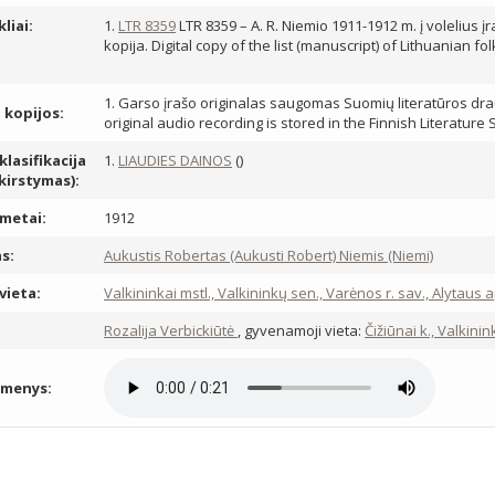
kliai:
1.
LTR 8359
LTR 8359 – A. R. Niemio 1911-1912 m. į volelius į
kopija. Digital copy of the list (manuscript) of Lithuanian 
1. Garso įrašo originalas saugomas Suomių literatūros draug
, kopijos:
original audio recording is stored in the Finnish Literature 
lasifikacija
1.
LIAUDIES DAINOS
()
skirstymas):
metai:
1912
s:
Aukustis Robertas (Aukusti Robert) Niemis (Niemi)
vieta:
Valkininkai mstl., Valkininkų sen., Varėnos r. sav., Alytaus 
:
Rozalija Verbickiūtė
, gyvenamoji vieta:
Čižiūnai k., Valkini
omenys: