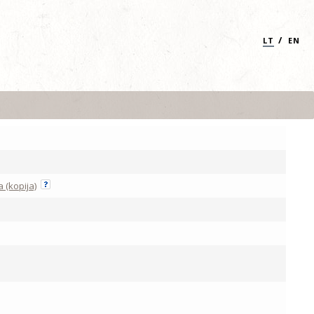
/
LT
EN
 (kopija)