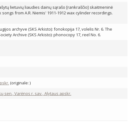
rašytų lietuvių liaudies dainų sąrašo [rankraščio] skaitmeninė
folk songs from A.R. Niemis' 1911-1912 wax cylinder recordings.
ijos archyve (SKS Arkisto): fonokopija 17, volelis Nr. 6. The
Society Archive (SKS Arkisto): phonocopy 17, reel No. 6.
apskr.
(originale: )
nkų sen., Varėnos r. sav., Alytaus apskr.