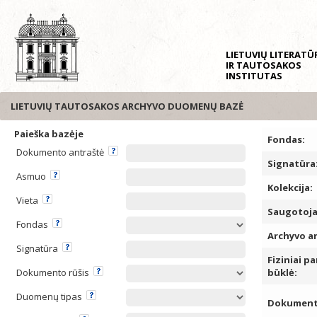
LIETUVIŲ LITERAT
IR TAUTOSAKOS
INSTITUTAS
LIETUVIŲ TAUTOSAKOS ARCHYVO DUOMENŲ BAZĖ
Paieška bazėje
Fondas:
Dokumento antraštė
Signatūra
Asmuo
Kolekcija:
Vieta
Saugotoja
Fondas
Archyvo a
Signatūra
Fiziniai pa
Dokumento rūšis
būklė:
Duomenų tipas
Dokumento