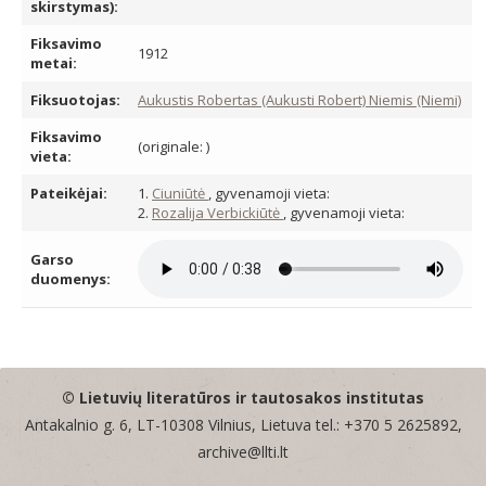
skirstymas):
Fiksavimo
1912
metai:
Fiksuotojas:
Aukustis Robertas (Aukusti Robert) Niemis (Niemi)
Fiksavimo
(originale: )
vieta:
Pateikėjai:
1.
Ciuniūtė
, gyvenamoji vieta:
2.
Rozalija Verbickiūtė
, gyvenamoji vieta:
Garso
duomenys:
© Lietuvių literatūros ir tautosakos institutas
Antakalnio g. 6, LT-10308 Vilnius, Lietuva tel.: +370 5 2625892,
archive@llti.lt