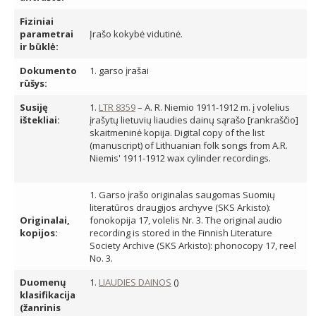
Fiziniai
parametrai
Įrašo kokybė vidutinė.
ir būklė:
Dokumento
1. garso įrašai
rūšys:
Susiję
1.
LTR 8359
– A. R. Niemio 1911-1912 m. į volelius
ištekliai:
įrašytų lietuvių liaudies dainų sąrašo [rankraščio]
skaitmeninė kopija. Digital copy of the list
(manuscript) of Lithuanian folk songs from A.R.
Niemis' 1911-1912 wax cylinder recordings.
1. Garso įrašo originalas saugomas Suomių
literatūros draugijos archyve (SKS Arkisto):
Originalai,
fonokopija 17, volelis Nr. 3. The original audio
kopijos:
recording is stored in the Finnish Literature
Society Archive (SKS Arkisto): phonocopy 17, reel
No. 3.
Duomenų
1.
LIAUDIES DAINOS
()
klasifikacija
(žanrinis