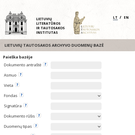
/
LT
EN
LIETUVIŲ
LITERATŪROS
IR TAUTOSAKOS
INSTITUTAS
LIETUVIŲ TAUTOSAKOS ARCHYVO DUOMENŲ BAZĖ
Paieška bazėje
Dokumento antraštė
Asmuo
Vieta
Fondas
Signatūra
Dokumento rūšis
Duomenų tipas