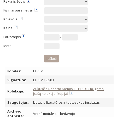
Raktinis žodis
Fiziniai parametrai
Kolekcija
Kalba
Laikotarpis
-
Metai
Fondas:
LTRF v
Signatūra:
LTRF v 192-03
Aukusčio Roberto Niemio 1911-1912 m. garso
Kolekcija:
įrašų kolekcija (kopija)
Saugotojas:
Lietuvių literatūros ir tautosakos institutas
Archyvo
Verkė motułė, tai bėdavojo
antraštė: