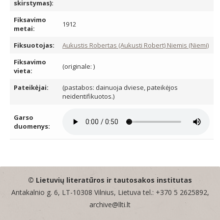
skirstymas):
Fiksavimo
1912
metai:
Fiksuotojas:
Aukustis Robertas (Aukusti Robert) Niemis (Niemi)
Fiksavimo
(originale: )
vieta:
Pateikėjai:
(pastabos: dainuoja dviese, pateikėjos
neidentifikuotos.)
Garso
duomenys:
© Lietuvių literatūros ir tautosakos institutas
Antakalnio g. 6, LT-10308 Vilnius, Lietuva tel.: +370 5 2625892,
archive@llti.lt