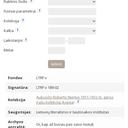
Raktinis žodis
Fiziniai parametrai
Kolekcija
Kalba
Laikotarpis
-
Metai
Fondas:
LTRF v
Signatūra:
LTRF v 189-02
Aukusčio Roberto Niemio 1911-1912 m. garso
Kolekcija:
įrašų kolekcija (kopija)
Saugotojas:
Lietuvių literatūros ir tautosakos institutas
Archyvo
Oi, kap aš buvau pas savo motułį
antraštė: