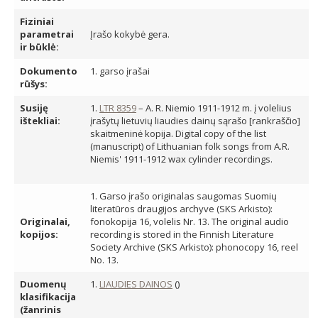
Fiziniai
parametrai
Įrašo kokybė gera.
ir būklė:
Dokumento
1. garso įrašai
rūšys:
Susiję
1.
LTR 8359
– A. R. Niemio 1911-1912 m. į volelius
ištekliai:
įrašytų lietuvių liaudies dainų sąrašo [rankraščio]
skaitmeninė kopija. Digital copy of the list
(manuscript) of Lithuanian folk songs from A.R.
Niemis' 1911-1912 wax cylinder recordings.
1. Garso įrašo originalas saugomas Suomių
literatūros draugijos archyve (SKS Arkisto):
Originalai,
fonokopija 16, volelis Nr. 13. The original audio
kopijos:
recording is stored in the Finnish Literature
Society Archive (SKS Arkisto): phonocopy 16, reel
No. 13.
Duomenų
1.
LIAUDIES DAINOS
()
klasifikacija
(žanrinis