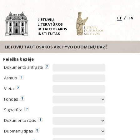
/
LT
EN
LIETUVIŲ
LITERATŪROS
IR TAUTOSAKOS
INSTITUTAS
LIETUVIŲ TAUTOSAKOS ARCHYVO DUOMENŲ BAZĖ
Paieška bazėje
Dokumento antraštė
Asmuo
Vieta
Fondas
Signatūra
Dokumento rūšis
Duomenų tipas