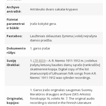
Archyvo
Ant tėvulio dvaro sakalai krypavo
antraštė:
Fiziniai
parametrai
Įrašo kokybė gera.
ir būklė:
Pastabos:
Laužtiniais skliaustais žymima į volelį neįrašyta
dainos pradžia.
Dokumento
1. garso įrašai
rūšys:
Susiję
1.
LTR 8359
– A. R. Niemio 1911-1912 m. į volelius
ištekliai:
įrašytų lietuvių liaudies dainų sąrašo [rankraščio]
skaitmeninė kopija. Digital copy of the list
(manuscript) of Lithuanian folk songs from A.R.
Niemis' 1911-1912 wax cylinder recordings.
1. Garso įrašo originalas saugomas Suomių
literatūros draugijos archyve (SKS Arkisto):
Originalai,
fonokopija 16, volelis Nr. 7. The original audio
kopijos:
recording is stored in the Finnish Literature