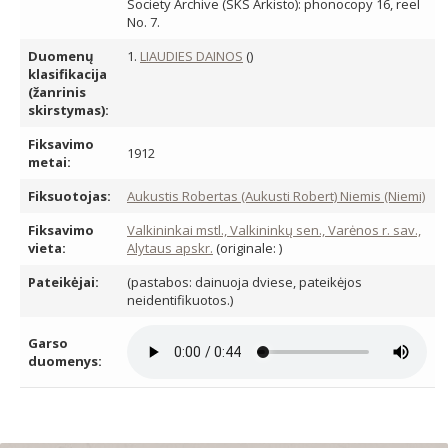
Society Archive (SKS Arkisto): phonocopy 16, reel
No. 7.
Duomenų
1.
LIAUDIES DAINOS
()
klasifikacija
(žanrinis
skirstymas):
Fiksavimo
1912
metai:
Fiksuotojas:
Aukustis Robertas (Aukusti Robert) Niemis (Niemi)
Fiksavimo
Valkininkai mstl., Valkininkų sen., Varėnos r. sav.,
vieta:
Alytaus apskr.
(originale: )
Pateikėjai:
(pastabos: dainuoja dviese, pateikėjos
neidentifikuotos.)
Garso
duomenys: