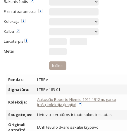
Raktinis žodis
Fiziniai parametrai
Kolekcija
Kalba
Laikotarpis
-
Metai
Fondas:
LTRF v
Signatūra:
LTRF v 183-01
Aukusčio Roberto Niemio 1911-1912 m. garso
Kolekcija:
įrašų kolekcija (kopija)
Saugotojas:
Lietuvių literatūros ir tautosakos institutas
Originali
[Ant] tėvulio dvaro sakalai krypavo
antraštė: