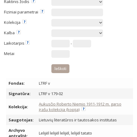
Raktinis žodis
Fiziniai parametrai
Kolekcija
Kalba
Laikotarpis
-
Metai
Fondas:
LTRF v
Signatūra:
LTRF v 179-02
Aukusčio Roberto Niemio 1911-1912 m. garso
Kolekcija:
įrašų kolekcija (kopija)
Saugotojas:
Lietuvių literatūros ir tautosakos institutas
Archyvo
Lelijėl lelijėl lelijėl, lelijėl tatato
antraštė: