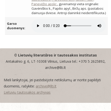
Panevėžio apskr.
, gyvenamoji vieta originale:
Gavėniškio k., Papilio apyl., Biržų aps. (pastabos:
dainuoja dviese. Antroji daininkė neidentifikuota.)
Garso
duomenys:
© Lietuvių literatūros ir tautosakos institutas
Antakalnio g. 6, LT-10308 Vilnius, Lietuva tel.: +370 5 2625892,
archive@llti.lt
Mieli lankytojai, jei pastebėjote netikslumų ar norite papildyti
duomenis, rašykite:
archive@llti.lt
Lietuvių tautosakos archyvas