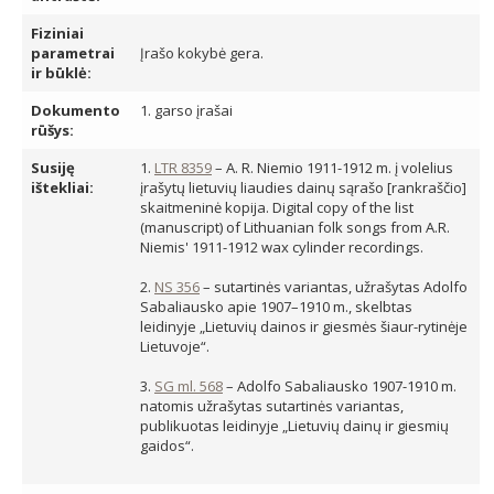
Fiziniai
parametrai
Įrašo kokybė gera.
ir būklė:
Dokumento
1. garso įrašai
rūšys:
Susiję
1.
LTR 8359
– A. R. Niemio 1911-1912 m. į volelius
ištekliai:
įrašytų lietuvių liaudies dainų sąrašo [rankraščio]
skaitmeninė kopija. Digital copy of the list
(manuscript) of Lithuanian folk songs from A.R.
Niemis' 1911-1912 wax cylinder recordings.
2.
NS 356
– sutartinės variantas, užrašytas Adolfo
Sabaliausko apie 1907–1910 m., skelbtas
leidinyje „Lietuvių dainos ir giesmės šiaur-rytinėje
Lietuvoje“.
3.
SG ml. 568
– Adolfo Sabaliausko 1907-1910 m.
natomis užrašytas sutartinės variantas,
publikuotas leidinyje „Lietuvių dainų ir giesmių
gaidos“.