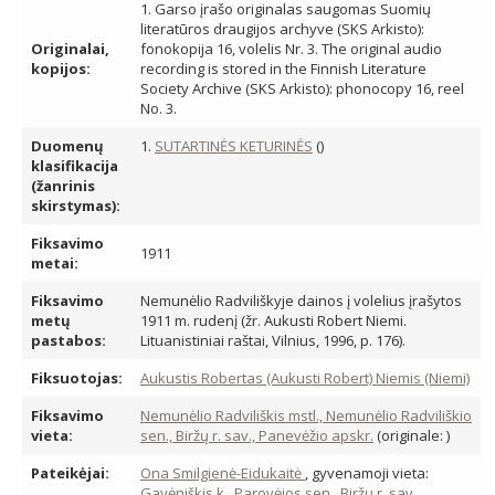
1. Garso įrašo originalas saugomas Suomių
literatūros draugijos archyve (SKS Arkisto):
Originalai,
fonokopija 16, volelis Nr. 3. The original audio
kopijos:
recording is stored in the Finnish Literature
Society Archive (SKS Arkisto): phonocopy 16, reel
No. 3.
Duomenų
1.
SUTARTINĖS KETURINĖS
()
klasifikacija
(žanrinis
skirstymas):
Fiksavimo
1911
metai:
Fiksavimo
Nemunėlio Radviliškyje dainos į volelius įrašytos
metų
1911 m. rudenį (žr. Aukusti Robert Niemi.
pastabos:
Lituanistiniai raštai, Vilnius, 1996, p. 176).
Fiksuotojas:
Aukustis Robertas (Aukusti Robert) Niemis (Niemi)
Fiksavimo
Nemunėlio Radviliškis mstl., Nemunėlio Radviliškio
vieta:
sen., Biržų r. sav., Panevėžio apskr.
(originale: )
Pateikėjai:
Ona Smilgienė-Eidukaitė
, gyvenamoji vieta:
Gavėniškis k., Parovėjos sen., Biržų r. sav.,