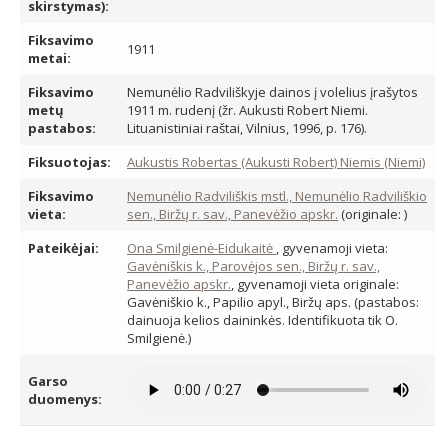
skirstymas):
Fiksavimo
1911
metai:
Fiksavimo
Nemunėlio Radviliškyje dainos į volelius įrašytos
metų
1911 m. rudenį (žr. Aukusti Robert Niemi.
pastabos:
Lituanistiniai raštai, Vilnius, 1996, p. 176).
Fiksuotojas:
Aukustis Robertas (Aukusti Robert) Niemis (Niemi)
Fiksavimo
Nemunėlio Radviliškis mstl., Nemunėlio Radviliškio
vieta:
sen., Biržų r. sav., Panevėžio apskr.
(originale: )
Pateikėjai:
Ona Smilgienė-Eidukaitė
, gyvenamoji vieta:
Gavėniškis k., Parovėjos sen., Biržų r. sav.,
Panevėžio apskr.
, gyvenamoji vieta originale:
Gavėniškio k., Papilio apyl., Biržų aps. (pastabos:
dainuoja kelios daininkės. Identifikuota tik O.
Smilgienė.)
Garso
duomenys: