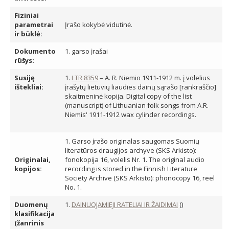
Fiziniai
parametrai
Įrašo kokybė vidutinė.
ir būklė:
Dokumento
1. garso įrašai
rūšys:
Susiję
1.
LTR 8359
– A. R. Niemio 1911-1912 m. į volelius
ištekliai:
įrašytų lietuvių liaudies dainų sąrašo [rankraščio]
skaitmeninė kopija. Digital copy of the list
(manuscript) of Lithuanian folk songs from A.R.
Niemis' 1911-1912 wax cylinder recordings.
1. Garso įrašo originalas saugomas Suomių
literatūros draugijos archyve (SKS Arkisto):
Originalai,
fonokopija 16, volelis Nr. 1. The original audio
kopijos:
recording is stored in the Finnish Literature
Society Archive (SKS Arkisto): phonocopy 16, reel
No. 1.
Duomenų
1.
DAINUOJAMIEJI RATELIAI IR ŽAIDIMAI
()
klasifikacija
(žanrinis