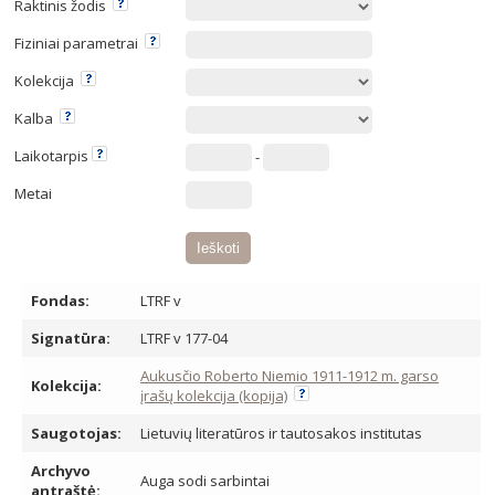
Raktinis žodis
Fiziniai parametrai
Kolekcija
Kalba
Laikotarpis
-
Metai
Fondas:
LTRF v
Signatūra:
LTRF v 177-04
Aukusčio Roberto Niemio 1911-1912 m. garso
Kolekcija:
įrašų kolekcija (kopija)
Saugotojas:
Lietuvių literatūros ir tautosakos institutas
Archyvo
Auga sodi sarbintai
antraštė: