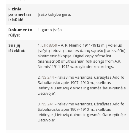
Fiziniai
parametrai
Įrašo kokybė gera.
ir būklė:
Dokumento
1. garso įrašai
rūšys:
Susiję
1.
LTR 8359
– A. R. Niemio 1911-1912 m. į volelius
ištekliai:
įrašytų lietuvių liaudies dainų sąrašo [rankraščio]
skaitmeninė kopija. Digital copy of the list
(manuscript) of Lithuanian folk songs from A.R.
Niemis' 1911-1912 wax cylinder recordings.
2.
NS 244
– raliavimo variantas, užrašytas Adolfo
Sabaliausko apie 1907–1910 m., skelbtas
leidinyje „Lietuvių dainos ir giesmės šiaur-rytinėje
Lietuvoje“.
3.
NS 241
– raliavimo variantas, užrašytas Adolfo
Sabaliausko apie 1907–1910 m., skelbtas
leidinyje „Lietuvių dainos ir giesmės šiaur-rytinėje
Lietuvoje“.