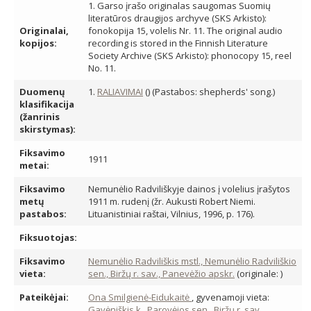
1. Garso įrašo originalas saugomas Suomių
literatūros draugijos archyve (SKS Arkisto):
Originalai,
fonokopija 15, volelis Nr. 11. The original audio
kopijos:
recording is stored in the Finnish Literature
Society Archive (SKS Arkisto): phonocopy 15, reel
No. 11.
Duomenų
1.
RALIAVIMAI
() (Pastabos: shepherds' song.)
klasifikacija
(žanrinis
skirstymas):
Fiksavimo
1911
metai:
Fiksavimo
Nemunėlio Radviliškyje dainos į volelius įrašytos
metų
1911 m. rudenį (žr. Aukusti Robert Niemi.
pastabos:
Lituanistiniai raštai, Vilnius, 1996, p. 176).
Fiksuotojas:
Fiksavimo
Nemunėlio Radviliškis mstl., Nemunėlio Radviliškio
vieta:
sen., Biržų r. sav., Panevėžio apskr.
(originale: )
Pateikėjai:
Ona Smilgienė-Eidukaitė
, gyvenamoji vieta:
Gavėniškis k., Parovėjos sen., Biržų r. sav.,