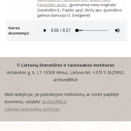
Panevėžio apskr.
, gyvenamoji vieta originale:
Gavėniškio k., Papilio apyl., Biržų aps. (pastabos:
galimai dainuoja O. Smilgienė)
Garso
duomenys:
© Lietuvių literatūros ir tautosakos institutas
Antakalnio g. 6, LT-10308 Vilnius, Lietuva tel.: +370 5 2625892,
archive@llti.lt
Mieli lankytojai, jei pastebėjote netikslumų ar norite papildyti
duomenis, rašykite:
archive@llti.lt
Lietuvių tautosakos archyvas