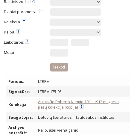
Raktinis žodis
Fiziniai parametrai
Kolekcija
Kalba
Laikotarpis
-
Metai
Fondas:
LTRF v
Signatūra:
LTRF v 175-05
Aukusčio Roberto Niemio 1911-1912 m. garso
Kolekcija:
įrašų kolekcija (kopija)
Saugotojas:
Lietuvių literatūros ir tautosakos institutas
Archyvo
Ralio, ašei viena ganio
antraštė: