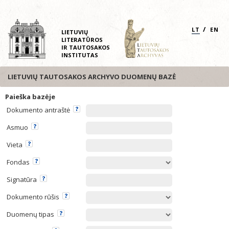
/
LT
EN
LIETUVIŲ
LITERATŪROS
IR TAUTOSAKOS
INSTITUTAS
LIETUVIŲ TAUTOSAKOS ARCHYVO DUOMENŲ BAZĖ
Paieška bazėje
Dokumento antraštė
Asmuo
Vieta
Fondas
Signatūra
Dokumento rūšis
Duomenų tipas