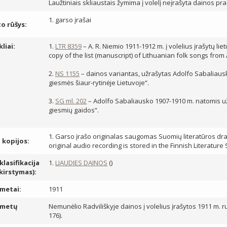
Laužtiniais skliaustais žymima į volelį neįrašyta dainos pra
1. garso įrašai
 rūšys:
kliai:
1.
LTR 8359
– A. R. Niemio 1911-1912 m. į volelius įrašytų li
copy of the list (manuscript) of Lithuanian folk songs from
2.
NS 1155
– dainos variantas, užrašytas Adolfo Sabaliausko
giesmės šiaur-rytinėje Lietuvoje“.
3.
SG ml. 202
– Adolfo Sabaliausko 1907-1910 m. natomis užr
giesmių gaidos“.
1. Garso įrašo originalas saugomas Suomių literatūros draug
, kopijos:
original audio recording is stored in the Finnish Literature
lasifikacija
1.
LIAUDIES DAINOS
()
skirstymas):
metai:
1911
 metų
Nemunėlio Radviliškyje dainos į volelius įrašytos 1911 m. rude
176).