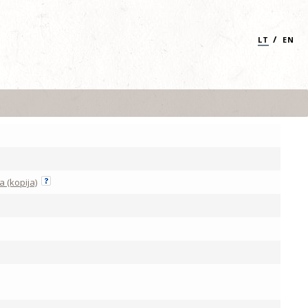
/
LT
EN
 (kopija)