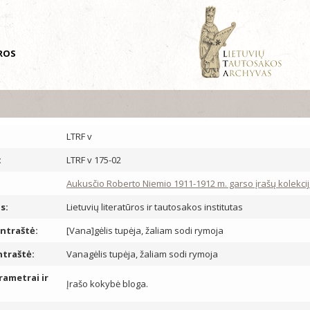
ŪROS
LTRF v
:
LTRF v 175-02
Aukusčio Roberto Niemio 1911-1912 m. garso įrašų kolekcija
s:
Lietuvių literatūros ir tautosakos institutas
antraštė:
[Vana]gėlis tupėja, žaliam sodi rymoja
ntraštė:
Vanagėlis tupėja, žaliam sodi rymoja
rametrai ir
Įrašo kokybė bloga.