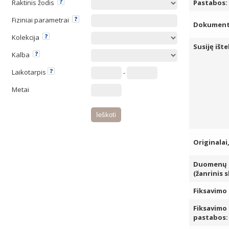
Raktinis žodis
Pastabos:
Fiziniai parametrai
Dokumento
Kolekcija
Susiję ište
Kalba
Laikotarpis
-
Metai
Originalai
Duomenų k
(žanrinis 
Fiksavimo 
Fiksavimo
pastabos: