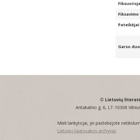
Fiksuotoja
Fiksavimo 
Pateikėjai
Garso du
© Lietuvių literat
Antakalnio g. 6, LT-10308 Vilnius
Mieli lankytojai, jei pastebėjote netikslu
Lietuvių tautosakos archyvas