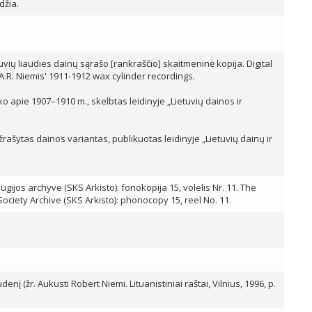
džia.
etuvių liaudies dainų sąrašo [rankraščio] skaitmeninė kopija. Digital
 A.R. Niemis' 1911-1912 wax cylinder recordings.
 apie 1907–1910 m., skelbtas leidinyje „Lietuvių dainos ir
ašytas dainos variantas, publikuotas leidinyje „Lietuvių dainų ir
ijos archyve (SKS Arkisto): fonokopija 15, volelis Nr. 11. The
 Society Archive (SKS Arkisto): phonocopy 15, reel No. 11.
nį (žr. Aukusti Robert Niemi. Lituanistiniai raštai, Vilnius, 1996, p.