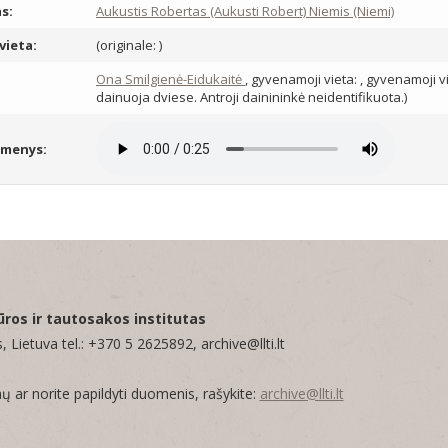
s:
Aukustis Robertas (Aukusti Robert) Niemis (Niemi)
vieta:
(originale: )
:
Ona Smilgienė-Eidukaitė
, gyvenamoji vieta:
, gyvenamoji vi
dainuoja dviese. Antroji dainininkė neidentifikuota.)
omenys:
ūros ir tautosakos institutas
, Lietuva tel.: +370 5 2625892, archive@llti.lt
mų ar norite papildyti duomenis, rašykite:
archive@llti.lt