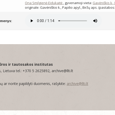
:
Ona Smilgienė-Eidukaitė
, gyvenamoji vieta:
Gavėniškis k.,
originale: Gavėniškio k., Papilio apyl., Biržų aps. (pastabos
omenys:
ūros ir tautosakos institutas
, Lietuva tel.: +370 5 2625892, archive@llti.lt
mų ar norite papildyti duomenis, rašykite:
archive@llti.lt