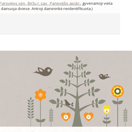
 Parovėjos sen., Biržų r. sav., Panevėžio apskr.
, gyvenamoji vieta
: dainuoja dviese. Antroji dainininkė neidentifikuota.)