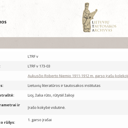
ŪROS
LTRF v
:
LTRF v 173-03
Aukusčio Roberto Niemio 1911-1912 m. garso įrašų kolekcij
s:
Lietuvių literatūros ir tautosakos institutas
ntraštė:
Lioj, žalia rūto, rūtytėl žalioji
rametrai ir
Įrašo kokybė vidutinė.
1. garso įrašai
 rūšys: