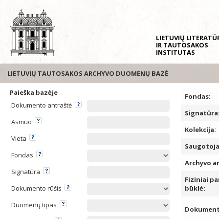
LIETUVIŲ LITERAT
IR TAUTOSAKOS
INSTITUTAS
LIETUVIŲ TAUTOSAKOS ARCHYVO DUOMENŲ BAZĖ
Paieška bazėje
Fondas:
Dokumento antraštė
Signatūra
Asmuo
Kolekcija:
Vieta
Saugotoja
Fondas
Archyvo a
Signatūra
Fiziniai pa
Dokumento rūšis
būklė:
Duomenų tipas
Dokumento