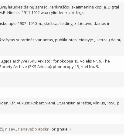
etuvių liaudies dainų sąrašo [rankraščio] skaitmeninė kopija. Digital
 A.R. Niemis' 1911-1912 wax cylinder recordings.
sko apie 1907–1910 m., skelbtas leidinyje „Lietuvių dainos ir
ašytas sutartinės variantas, publikuotas leidinyje „Lietuvių dainų
ijos archyve (SKS Arkisto): fonokopija 15, volelis Nr. 9. The
 Society Archive (SKS Arkisto): phonocopy 15, reel No. 9.
enį (žr. Aukusti Robert Niemi. Lituanistiniai raštai, Vilnius, 1996, p.
žų r. sav., Panevėžio apskr.
(originale: )