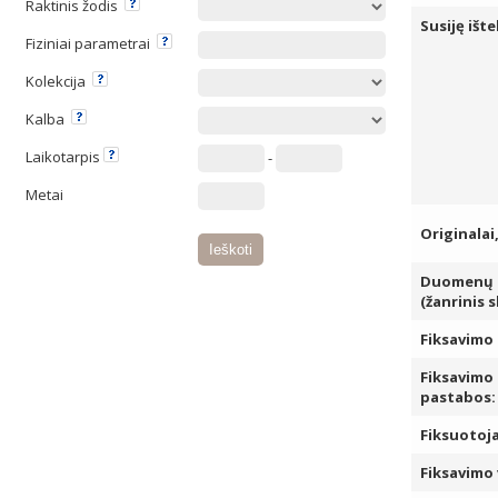
Raktinis žodis
Susiję ište
Fiziniai parametrai
Kolekcija
Kalba
Laikotarpis
-
Metai
Originalai
Duomenų k
(žanrinis 
Fiksavimo 
Fiksavimo
pastabos:
Fiksuotoja
Fiksavimo 