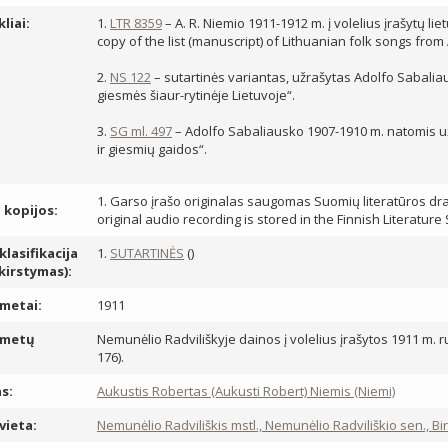
kliai:
1.
LTR 8359
– A. R. Niemio 1911-1912 m. į volelius įrašytų li
copy of the list (manuscript) of Lithuanian folk songs from
2.
NS 122
– sutartinės variantas, užrašytas Adolfo Sabaliau
giesmės šiaur-rytinėje Lietuvoje“.
3.
SG ml. 497
– Adolfo Sabaliausko 1907-1910 m. natomis užr
ir giesmių gaidos“.
1. Garso įrašo originalas saugomas Suomių literatūros draug
, kopijos:
original audio recording is stored in the Finnish Literature
lasifikacija
1.
SUTARTINĖS
()
skirstymas):
metai:
1911
 metų
Nemunėlio Radviliškyje dainos į volelius įrašytos 1911 m. rud
176).
s:
Aukustis Robertas (Aukusti Robert) Niemis (Niemi)
vieta:
Nemunėlio Radviliškis mstl., Nemunėlio Radviliškio sen., Bir