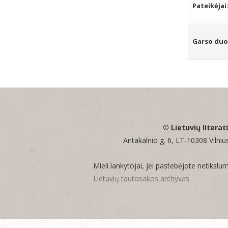
Pateikėjai
Garso du
© Lietuvių literat
Antakalnio g. 6, LT-10308 Vilnius
Mieli lankytojai, jei pastebėjote netikslu
Lietuvių tautosakos archyvas