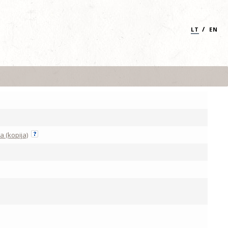
/
LT
EN
a (kopija)