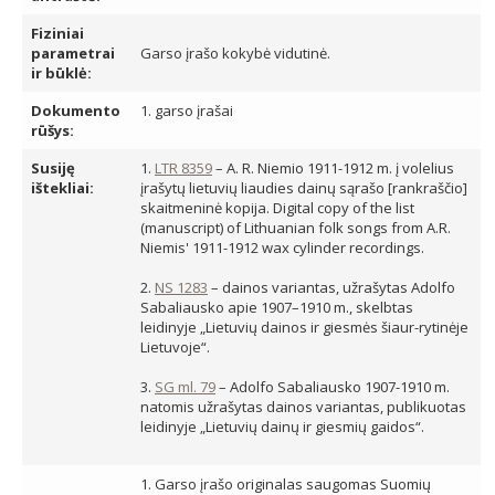
Fiziniai
parametrai
Garso įrašo kokybė vidutinė.
ir būklė:
Dokumento
1. garso įrašai
rūšys:
Susiję
1.
LTR 8359
– A. R. Niemio 1911-1912 m. į volelius
ištekliai:
įrašytų lietuvių liaudies dainų sąrašo [rankraščio]
skaitmeninė kopija. Digital copy of the list
(manuscript) of Lithuanian folk songs from A.R.
Niemis' 1911-1912 wax cylinder recordings.
2.
NS 1283
– dainos variantas, užrašytas Adolfo
Sabaliausko apie 1907–1910 m., skelbtas
leidinyje „Lietuvių dainos ir giesmės šiaur-rytinėje
Lietuvoje“.
3.
SG ml. 79
– Adolfo Sabaliausko 1907-1910 m.
natomis užrašytas dainos variantas, publikuotas
leidinyje „Lietuvių dainų ir giesmių gaidos“.
1. Garso įrašo originalas saugomas Suomių