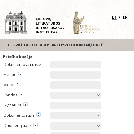
/
LT
EN
LIETUVIŲ
LITERATŪROS
IR TAUTOSAKOS
INSTITUTAS
LIETUVIŲ TAUTOSAKOS ARCHYVO DUOMENŲ BAZĖ
Paieška bazėje
Dokumento antraštė
Asmuo
Vieta
Fondas
Signatūra
Dokumento rūšis
Duomenų tipas