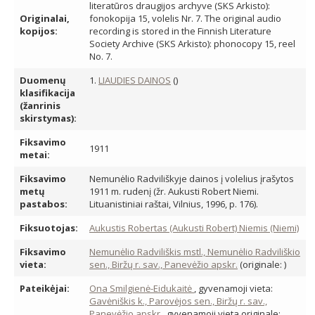
literatūros draugijos archyve (SKS Arkisto):
Originalai,
fonokopija 15, volelis Nr. 7. The original audio
kopijos:
recording is stored in the Finnish Literature
Society Archive (SKS Arkisto): phonocopy 15, reel
No. 7.
Duomenų
1.
LIAUDIES DAINOS
()
klasifikacija
(žanrinis
skirstymas):
Fiksavimo
1911
metai:
Fiksavimo
Nemunėlio Radviliškyje dainos į volelius įrašytos
metų
1911 m. rudenį (žr. Aukusti Robert Niemi.
pastabos:
Lituanistiniai raštai, Vilnius, 1996, p. 176).
Fiksuotojas:
Aukustis Robertas (Aukusti Robert) Niemis (Niemi)
Fiksavimo
Nemunėlio Radviliškis mstl., Nemunėlio Radviliškio
vieta:
sen., Biržų r. sav., Panevėžio apskr.
(originale: )
Pateikėjai:
Ona Smilgienė-Eidukaitė
, gyvenamoji vieta:
Gavėniškis k., Parovėjos sen., Biržų r. sav.,
Panevėžio apskr.
, gyvenamoji vieta originale: