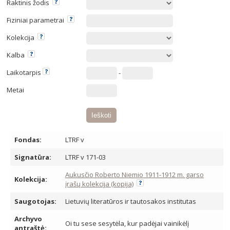
Raktinis žodis
Fiziniai parametrai
Kolekcija
Kalba
Laikotarpis
-
Metai
Fondas:
LTRF v
Signatūra:
LTRF v 171-03
Aukusčio Roberto Niemio 1911-1912 m. garso
Kolekcija:
įrašų kolekcija (kopija)
Saugotojas:
Lietuvių literatūros ir tautosakos institutas
Archyvo
Oi tu sese sesytėla, kur padėjai vainikėlį
antraštė: