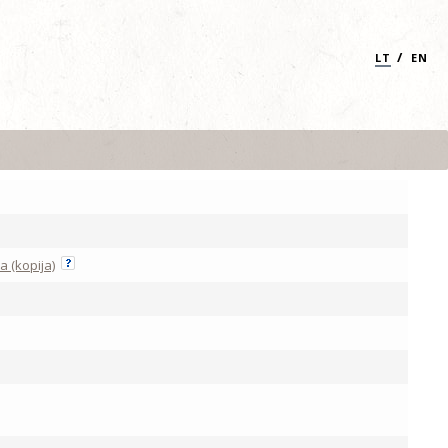
/
LT
EN
a (kopija)