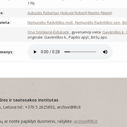
176).
s:
Aukustis Robertas (Aukusti Robert) Niemis (Niemi)
vieta:
Nemunėlio Radviliškis mstl., Nemunėlio Radviliškio sen., Bir
:
Ona Smilgienė-Eidukaitė
, gyvenamoji vieta:
Gavėniškis k.,
originale: Gavėniškio k., Papilio apyl., Biržų aps.
omenys:
ūros ir tautosakos institutas
, Lietuva tel.: +370 5 2625892, archive@llti.lt
mų ar norite papildyti duomenis, rašykite:
archive@llti.lt