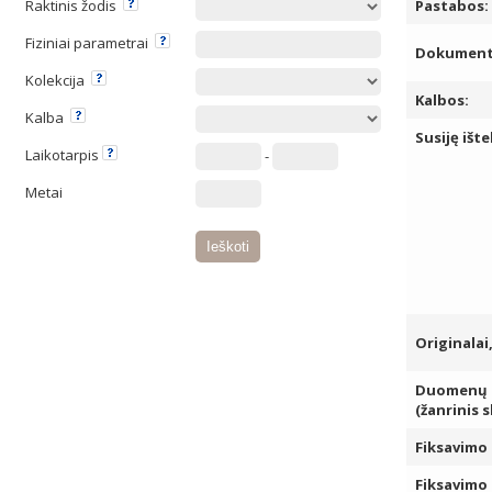
Raktinis žodis
Pastabos:
Fiziniai parametrai
Dokumento
Kolekcija
Kalbos:
Kalba
Susiję ište
Laikotarpis
-
Metai
Originalai
Duomenų k
(žanrinis 
Fiksavimo 
Fiksavimo