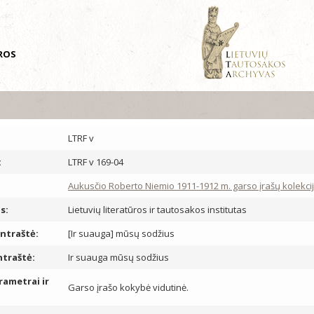
ŪROS
LTRF v
:
LTRF v 169-04
Aukusčio Roberto Niemio 1911-1912 m. garso įrašų kolekcij
s:
Lietuvių literatūros ir tautosakos institutas
antraštė:
[Ir suauga] mūsų sodžius
ntraštė:
Ir suauga mūsų sodžius
rametrai ir
Garso įrašo kokybė vidutinė.