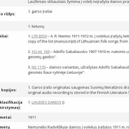
Laužtiniais skliaustais žymima į volelį neįrašyta dainos pra
1. garso įrašai
 rūšys:
1. lietuvių
kliai:
1.
LTR 8359
– A. R. Niemio 1911-1912 m. į volelius įrašytų li
copy of the list (manuscript) of Lithuanian folk songs from
2.
SG ml. 169
– Adolfo Sabaliausko 1907-1910 m. natomis užr
giesmių gaidos“.
3.
NS 1170
– dainos variantas, užrašytas Adolfo Sabaliausko
giesmės šiaur-rytinėje Lietuvoje“.
1. Garso įrašo originalas saugomas Suomių literatūros draug
, kopijos:
original audio recording is stored in the Finnish Literature
lasifikacija
1.
LIAUDIES DAINOS
()
skirstymas):
metai:
1911
 metų
Nemunėlio Radviliškyje dainos į volelius įrašytos 1911 m. rud