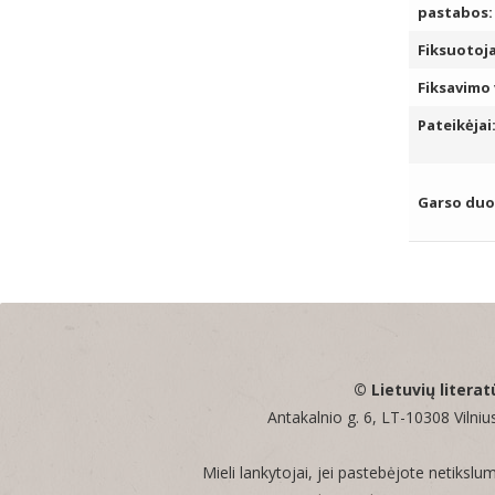
pastabos:
Fiksuotoja
Fiksavimo 
Pateikėjai
Garso du
© Lietuvių literat
Antakalnio g. 6, LT-10308 Vilnius
Mieli lankytojai, jei pastebėjote netikslu