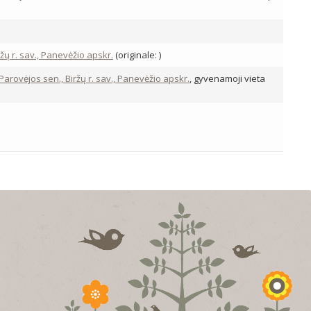
žų r. sav., Panevėžio apskr.
(originale: )
 Parovėjos sen., Biržų r. sav., Panevėžio apskr.
, gyvenamoji vieta