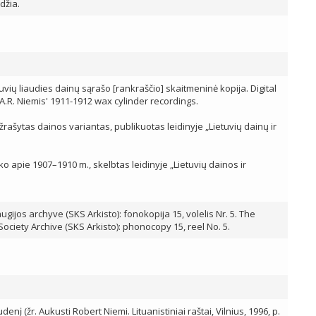
džia.
etuvių liaudies dainų sąrašo [rankraščio] skaitmeninė kopija. Digital
 A.R. Niemis' 1911-1912 wax cylinder recordings.
ašytas dainos variantas, publikuotas leidinyje „Lietuvių dainų ir
 apie 1907–1910 m., skelbtas leidinyje „Lietuvių dainos ir
ijos archyve (SKS Arkisto): fonokopija 15, volelis Nr. 5. The
 Society Archive (SKS Arkisto): phonocopy 15, reel No. 5.
enį (žr. Aukusti Robert Niemi. Lituanistiniai raštai, Vilnius, 1996, p.